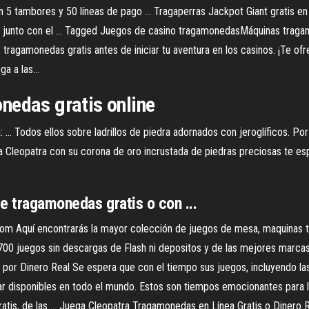
 5 tambores y 50 líneas de pago ... Tragaperras Jackpot Giant gratis en l
 junto con el ... Tagged Juegos de casino tragamonedasMáquinas traga
s tragamonedas gratis antes de iniciar tu aventura en los casinos. ¡Te 
ga a las…
nedas gratis online
... Todos ellos sobre ladrillos de piedra adornados con jeroglíficos. Por
a Cleopatra con su corona de oro incrustada de piedras preciosas te esp
de
tragamonedas
gratis
o con ...
com Aquí encontrarás la mayor colección de juegos de mesa, maquinas t
0 juegos sin descargas de Flash ni depositos y de las mejores marcas;
o por Dinero Real Se espera que con el tiempo sus juegos, incluyendo la
star disponibles en todo el mundo. Estos son tiempos emocionantes para
ratis, de las ... Juega Cleopatra Tragamonedas en Línea Gratis o Diner