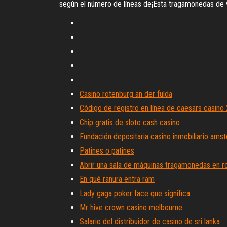
según el número de líneas de¡Esta tragamonedas de ví
Casino rotenburg an der fulda
Código de registro en línea de caesars casino
Chip gratis de sloto cash casino
Fundación depositaria casino inmobiliario ams
Patines o patines
Abrir una sala de máquinas tragamonedas en 
En qué ranura entra ram
Lady gaga poker face que significa
Mr hive crown casino melbourne
Salario del distribuidor de casino de sri lanka