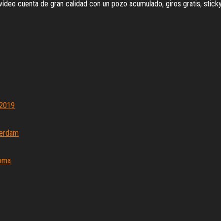
deo cuenta de gran calidad con un pozo acumulado, giros gratis, sticky 
 2019
terdam
roma