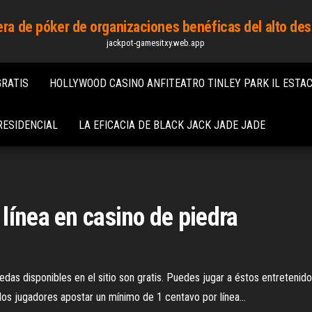
era de póker de organizaciones benéficas del alto des
jackpot-gamesitxy.web.app
GRATIS
HOLLYWOOD CASINO ANFITEATRO TINLEY PARK IL ESTA
RESIDENCIAL
LA EFICACIA DE BLACK JACK JADE JADE
línea en casino de piedra
s disponibles en el sitio son gratis. Puedes jugar a éstos entretenidos
s jugadores apostar un mínimo de 1 centavo por línea...