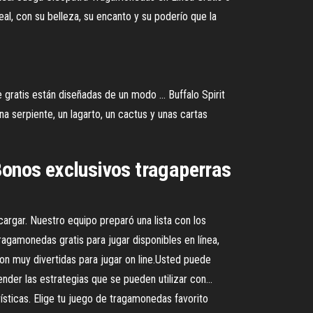
eal, con su belleza, su encanto y su poderío que la
gratis están diseñadas de un modo ... Buffalo Spirit
serpiente, un lagarto, un cactus y unas cartas
onos exclusivos tragaperras
argar. Nuestro equipo preparó una lista con los
agamonedas gratis para jugar disponibles en línea,
on muy divertidas para jugar on line.Usted puede
der las estrategias que se pueden utilizar con...
sticas. Elige tu juego de tragamonedas favorito