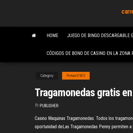
Skip
carr
to
the
content
HOME
JUEGO DE BINGO DESCARGABLE 
CÓDIGOS DE BONO DE CASINO EN LA ZONA 
Category
Pirman57872
Tragamonedas gratis en 
By
PUBLISHER
Casino Maquinas Tragamonedas. Todos los tragamoneda
oportunidad deLas Tragamonedas Penny permiten a lo