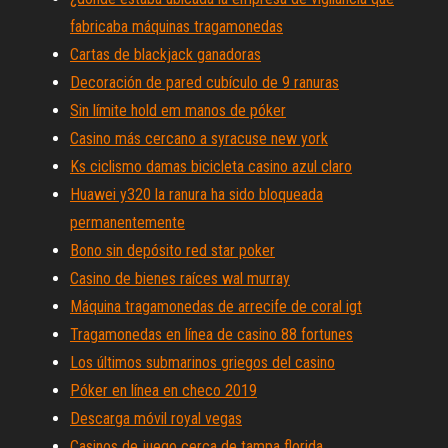
fabricaba máquinas tragamonedas
Cartas de blackjack ganadoras
Decoración de pared cubículo de 9 ranuras
Sin límite hold em manos de póker
Casino más cercano a syracuse new york
Ks ciclismo damas bicicleta casino azul claro
Huawei y320 la ranura ha sido bloqueada
permanentemente
Bono sin depósito red star poker
Casino de bienes raíces wal murray
Máquina tragamonedas de arrecife de coral igt
Tragamonedas en línea de casino 88 fortunes
Los últimos submarinos griegos del casino
Póker en línea en checo 2019
Descarga móvil royal vegas
Casinos de juego cerca de tampa florida