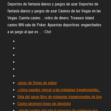
Deportes de fantasía diarios y juegos de azar Deportes de
fantasía diarios y juegos de azar Casinos de las Vegas en las
Vegas. Cuenta casino ... retiro de dinero. Treasure Island
casino MN sala de Poker. Apuestas deportivas: enganchados
a un juego al que es ... - Ctxt
Juego de fichas de poker
¿cómo puedes vencer a las máquinas tragamonedas_
Vida del juego libre de máquinas tragamonedas de lujo
Casino laromere bono sin depósito
¿dónde estaba ubicada la empresa de vigilancia que