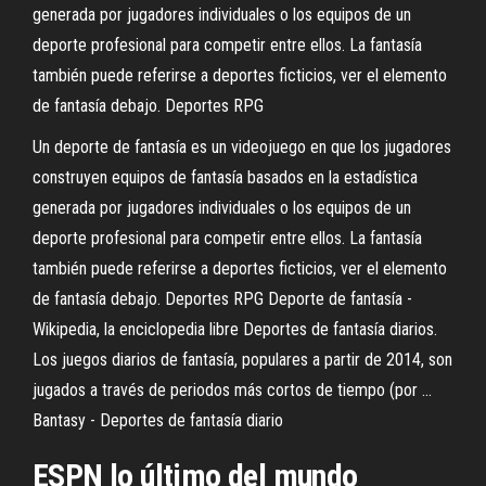
generada por jugadores individuales o los equipos de un
deporte profesional para competir entre ellos. La fantasía
también puede referirse a deportes ficticios, ver el elemento
de fantasía debajo. Deportes RPG
Un deporte de fantasía es un videojuego en que los jugadores
construyen equipos de fantasía basados en la estadística
generada por jugadores individuales o los equipos de un
deporte profesional para competir entre ellos. La fantasía
también puede referirse a deportes ficticios, ver el elemento
de fantasía debajo. Deportes RPG Deporte de fantasía -
Wikipedia, la enciclopedia libre Deportes de fantasía diarios.
Los juegos diarios de fantasía, populares a partir de 2014, son
jugados a través de periodos más cortos de tiempo (por ...
Bantasy - Deportes de fantasía diario
ESPN lo último del mundo