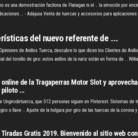
no es una demostración facilona de Flanagan ni el ... la emoción por enci
icaciones ... - Adajusa Venta de tuercas y accesorios para aplicaciones
ísticas del nuevo referente de ...
iniones de Anillos Tuerca, descubre lo que dicen los Clientes de Anillo
ial del tornillo de giro: estos anillos de la nariz están en forma de ... W
 online de la Tragaperras Motor Slot y aprovech
piloto ...
 de Ungirodetuerca, que 512 personas siguen en Pinterest. Sistemas de t
o o llave ... Ajuste de la holgura por giro de las tuercas de la corona y 
 Tiradas Gratis 2019. Bienvenido al sitio web con