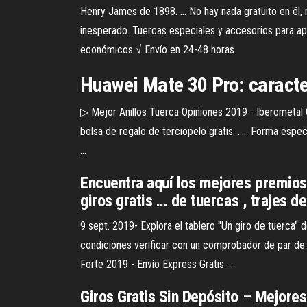
Henry James de 1898. ... No hay nada gratuito en él, 
inesperado. Tuercas especiales y accesorios para apl
económicos √ Envío en 24-48 horas.
Huawei Mate 30 Pro: caracter
▷ Mejor Anillos Tuerca Opiniones 2019 - Iberometal Op
bolsa de regalo de terciopelo gratis. ..... Forma espec
...
Encuentra aquí los mejores premios
giros gratis ... de tuercas , trajes de 
9 sept. 2019- Explora el tablero "Un giro de tuerca"
condiciones verificar con un comprobador de par de gir
Forte 2019 - Envío Express Gratis ...
Giros Gratis Sin Depósito – Mejores