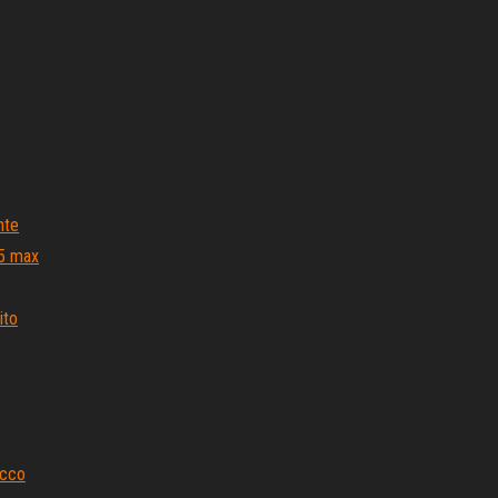
nte
.5 max
ito
occo