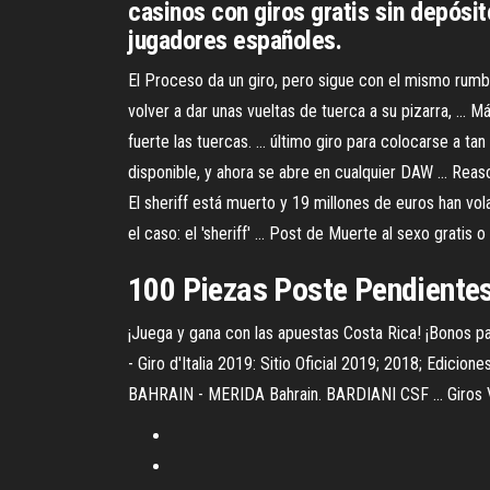
casinos con giros gratis sin depósi
jugadores españoles.
El Proceso da un giro, pero sigue con el mismo rumbo: e
volver a dar unas vueltas de tuerca a su pizarra, ... 
fuerte las tuercas. ... último giro para colocarse a 
disponible, y ahora se abre en cualquier DAW ... Reas
El sheriff está muerto y 19 millones de euros han vol
el caso: el 'sheriff' ... Post de Muerte al sexo gratis 
100 Piezas Poste Pendientes 
¡Juega y gana con las apuestas Costa Rica! ¡Bonos 
- Giro d'Italia 2019: Sitio Oficial 2019; 2018; E
BAHRAIN - MERIDA Bahrain. BARDIANI CSF ... Giros 