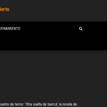
ierto
CIONAMIENTO
ento de terror: 'Otra vuelta de tuerca', la novela de