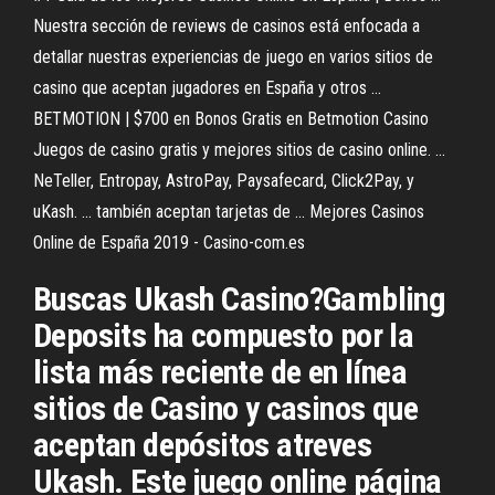
Nuestra sección de reviews de casinos está enfocada a
detallar nuestras experiencias de juego en varios sitios de
casino que aceptan jugadores en España y otros ...
BETMOTION | $700 en Bonos Gratis en Betmotion Casino
Juegos de casino gratis y mejores sitios de casino online. ...
NeTeller, Entropay, AstroPay, Paysafecard, Click2Pay, y
uKash. ... también aceptan tarjetas de ... Mejores Casinos
Online de España 2019 - Casino-com.es
Buscas Ukash Casino?Gambling
Deposits ha compuesto por la
lista más reciente de en línea
sitios de Casino y casinos que
aceptan depósitos atreves
Ukash. Este juego online página