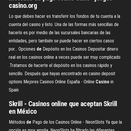
casino.org
Lo que debes hacer es transferir los fondos de tu cuenta a la
cuenta del casino y listo. Una de las formas más sencillas de
hacerlo es por medio de las sucursales bancarias de las
entidades, pero también se puede hacer en ciertos casos
por…
Opciones
de
Depósito en los Casinos
Depositar dinero
real en los casinos online a veces puede ser muy complicado
.Tratamos de hacerte el depósito en los casinos rápido y
sencillo. Después que hayas encontrado en casino deposit
options
Mejores Casinos Online España - Online
Casino
in
Spain
Skrill -
Casinos
online
que
aceptan
Skrill
en México
Métodos
de
Pago de los Casinos Online - NeonSlots
Ya que la
opción es muy amplia, NeonSlots ha filtrado las diferentes