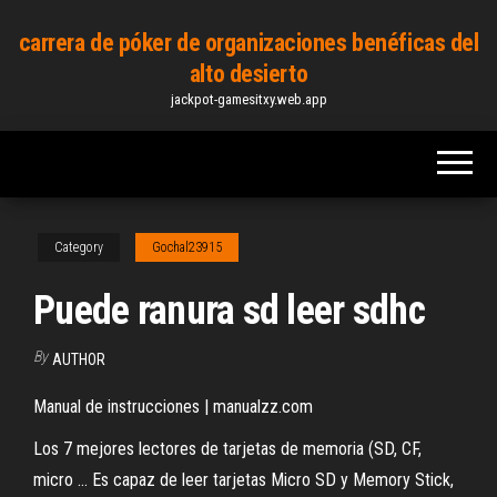
Skip
carrera de póker de organizaciones benéficas del
to
alto desierto
the
jackpot-gamesitxy.web.app
content
Category
Gochal23915
Puede ranura sd leer sdhc
By
AUTHOR
Manual de instrucciones | manualzz.com
Los 7 mejores lectores de tarjetas de memoria (SD, CF,
micro ... Es capaz de leer tarjetas Micro SD y Memory Stick,