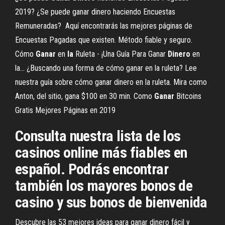
2019?
¿Se puede ganar dinero haciendo Encuestas
Remuneradas? ️ Aquí encontrarás las mejores páginas de
Encuestas Pagadas que existen. Método fiable y seguro.
Cómo
Ganar
en
la
Ruleta - ¡Una Guía Para Ganar
Dinero
en
la…
¿Buscando una forma de cómo ganar en la ruleta? Lee
nuestra guía sobre cómo ganar dinero en la ruleta. Mira como
Anton, del sitio, gana $100 en 30 min.
Como
Ganar
Bitcoins
Gratis Mejores Páginas en 2019
Consulta nuestra lista de los
casinos online más fiables en
español. Podrás encontrar
también los mayores bonos de
casino y sus bonos de bienvenida
Descubre las 53 mejores ideas para ganar dinero fácil y