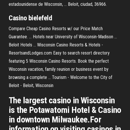
estadounidense de Wisconsin, ... Beloit, ciudad, 36966.
Casino bielefeld
Compare Cheap Casino Resorts w/ our Price Match
Guarantee. ... Hotels near University of Wisconsin-Madison ...
Beloit Hotels ... Wisconsin Casino Resorts & Hotels -
ResortsandLodges.com Easy to search resort directory
featuring 5 Wisconsin Casino Resorts. Book the perfect
Wisconsin vacation, family reunion or business event by
browsing a complete ... Tourism - Welcome to the City of
Beloit - Beloit, Wisconsin
The largest casino in Wisconsin
is the Potawatomi Hotel & Casino
in downtown Milwaukee.For
information on visiting casinos in