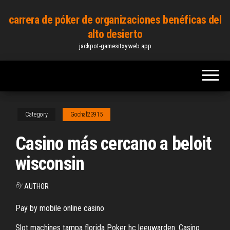
Skip
carrera de póker de organizaciones benéficas del
to
alto desierto
the
jackpot-gamesitxy.web.app
content
Category
Gochal23915
Casino más cercano a beloit
wisconsin
By
AUTHOR
Pay by mobile online casino
Slot machines tampa florida Poker hc leeuwarden. Casino